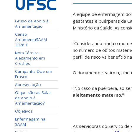
A equipe de enfermagem do 
gestantes e puérperas da Ca
Grupo de Apoio à
Amamentação
Ministério da Saúde. As con
Censo
AmamentaSAAM
“Considerando ainda o momen
2026.1
no número de óbitos materno
Nota Técnica –
perfil de risco vs benefício 
Aleitamento em
Creches
Campanha Doe um
O documento reafirma, ainda
Frasco
Apresentação
“No caso da puérpera, ao ser
O que são as Salas
aleitamento materno.”
de Apoio à
Amamentação?
Objetivos
Enfermagem na
SAAM
As servidoras do Serviço de 