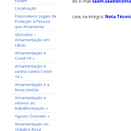
Equipe
do e-mail
saam.saad@contat
Localização
Dispositivos Legais de
Leia, na íntegra:
Nota Técnic
Proteção à Pessoa
que Amamenta
Glossário –
Amamentação em
Libras
Amamentação e
Covid-19 »
Amamentação e
vacina contra Covid-
19 »
Amamentação e a
Nova Varíola
Amamentação e
retorno ao
trabalho/estudo »
Agosto Dourado »
Amamentação no
Outubro Rosa