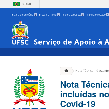
BRASIL
Ir para o conteúdo
1
Ir para o menu
2
Ir para a busca
3
Ir para o rodapé
4
Serviço de Apoio à
Nota Técnica – Gestante
Nota Técnic
incluídas n
Covid-19