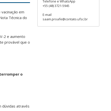
Telefone e WhatsApp
+55 (48) 3721-5945
e vacinação em
E-mail
Nota Técnica do
saam.proafe@contato.ufsc.br
oV-2 e aumento
te provável que o
nterromper o
m dúvidas através