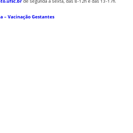
o.ufsc.br
de segunda a sexta, das 8-12h e das 13-17h.
a – Vacinação Gestantes